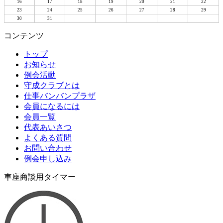
16
17
18
19
20
21
22
23
24
25
26
27
28
29
30
31
コンテンツ
トップ
お知らせ
例会活動
守成クラブとは
仕事バンバンプラザ
会員になるには
会員一覧
代表あいさつ
よくある質問
お問い合わせ
例会申し込み
車座商談用タイマー