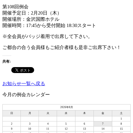
第108回例会
開催予定日：2月20日（木）
開催場所：金沢国際ホテル
開催時間：17:45から受付開始 18:30スタート
※全会員がバッジ着用で出席して下さい。
ご都合の合う会員様もご紹介者様も是非ご出席下さい！
共有:
お知らせ一覧へ戻る
今月の例会カレンダー
2026年8月
日
月
火
水
木
金
土
1
2
3
4
5
6
7
8
9
10
11
12
13
14
15