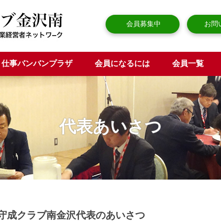
会員募集中
お問
仕事バンバンプラザ
会員になるには
会員一覧
代表あいさつ
守成クラブ南金沢代表のあいさつ